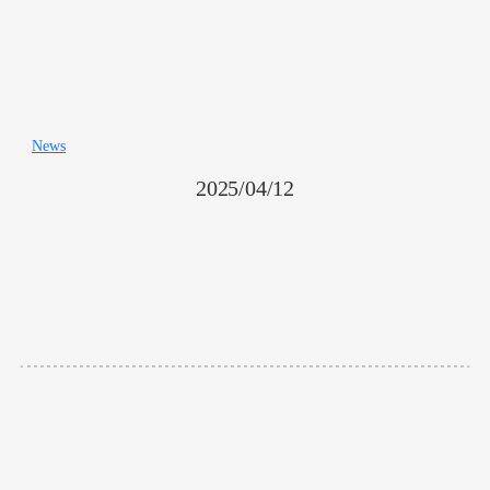
News
2025/04/12
カルタノバ株式会社（CartaNova
Inc.）を設立
カルタノバは、医療および公衆衛生分野における信頼できるAIシ
ステムの発展を目指して設立されました。
私たちの使命は、データ・科学・人をつなぎ、より安全で賢明な
世界を築くことです。